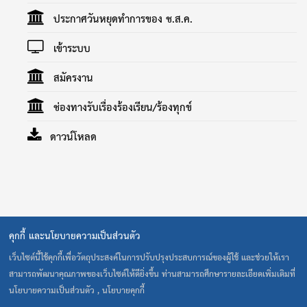
ประกาศวันหยุดทำการของ ช.ส.ค.
เข้าระบบ
สมัครงาน
ช่องทางรับเรื่องร้องเรียน/ร้องทุกข์
ดาวน์โหลด
คุกกี้ และนโยบายความเป็นส่วนตัว
40 ถนน รามคำแหง แขวงสะพานสูง เขตสะพานสูง กรุงเทพ 10240
โทร. 0-2373-0020-1 โทรสาร 0-2373-0022 E-Mail:
เว็บไซต์นี้ใช้คุกกี้เพื่อวัตถุประสงค์ในการปรับปรุงประสบการณ์ของผู้ใช้ และช่วยให้เรา
cult@cultthai.coop
สามารถพัฒนาคุณภาพของเว็บไซต์ให้ดียิ่งขึ้น ท่านสามารถศึกษารายละเอียดเพิ่มเติมที่
เปิดทำการ : จันทร์-ศุกร์ เวลา 8.30-17.00 น. ปิดทำการ : เสาร์-
นโยบายความเป็นส่วนตัว , นโยบายคุกกี้
อาทิตย์ และวันหยุดนักขัตฤกษ์