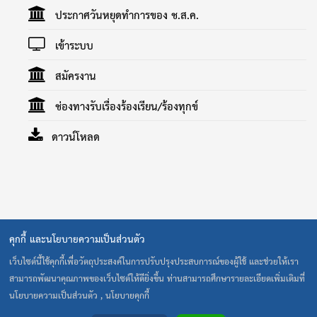
ประกาศวันหยุดทำการของ ช.ส.ค.
เข้าระบบ
สมัครงาน
ช่องทางรับเรื่องร้องเรียน/ร้องทุกข์
ดาวน์โหลด
คุกกี้ และนโยบายความเป็นส่วนตัว
40 ถนน รามคำแหง แขวงสะพานสูง เขตสะพานสูง กรุงเทพ 10240
โทร. 0-2373-0020-1 โทรสาร 0-2373-0022 E-Mail:
เว็บไซต์นี้ใช้คุกกี้เพื่อวัตถุประสงค์ในการปรับปรุงประสบการณ์ของผู้ใช้ และช่วยให้เรา
cult@cultthai.coop
สามารถพัฒนาคุณภาพของเว็บไซต์ให้ดียิ่งขึ้น ท่านสามารถศึกษารายละเอียดเพิ่มเติมที่
เปิดทำการ : จันทร์-ศุกร์ เวลา 8.30-17.00 น. ปิดทำการ : เสาร์-
นโยบายความเป็นส่วนตัว , นโยบายคุกกี้
อาทิตย์ และวันหยุดนักขัตฤกษ์