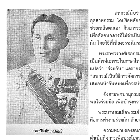
สหกรณ์นับว่าเป็นองค์ก
อุตสาหกรรม โดยยึดหลักก
ช่วยเหลือตนเอง ด้วยการ
เพื่อตัดคนกลางที่ไม่จำเป
กัน โดยวิธีที่เที่ยงธรรมในร
พระราชวรวงศ์เธอกรมหม
เป็นศัพท์เฉพาะในภาษาไท
แปลว่า
“
ร่วมกัน
”
และ
“
ก
“
สหกรณ์เป็นวิธีการจัดกา
เสมอหน้ากันหมดเพื่อจะบำ
ซึ่งตามพจนานุกรมฉบ
พอใจร่วมมือ เพื่อบำรุงค
พระบาทสมเด็จพระเจ้าอยู
คือการทำงานร่วมกัน ด้วยค
ความหมายของสหกรณ์ต
ดำเนินกิจการเพื่อประโยช