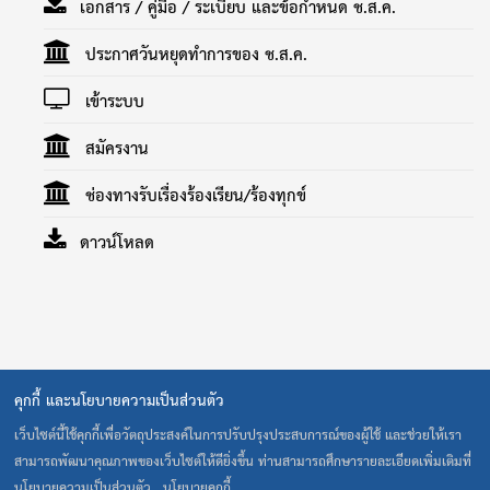
เอกสาร / คู่มือ / ระเบียบ และข้อกำหนด ช.ส.ค.
ประกาศวันหยุดทำการของ ช.ส.ค.
เข้าระบบ
สมัครงาน
ช่องทางรับเรื่องร้องเรียน/ร้องทุกข์
ดาวน์โหลด
คุกกี้ และนโยบายความเป็นส่วนตัว
40 ถนน รามคำแหง แขวงสะพานสูง เขตสะพานสูง กรุงเทพ 10240
โทร. 0-2373-0020-1 โทรสาร 0-2373-0022 E-Mail:
เว็บไซต์นี้ใช้คุกกี้เพื่อวัตถุประสงค์ในการปรับปรุงประสบการณ์ของผู้ใช้ และช่วยให้เรา
cult@cultthai.coop
สามารถพัฒนาคุณภาพของเว็บไซต์ให้ดียิ่งขึ้น ท่านสามารถศึกษารายละเอียดเพิ่มเติมที่
เปิดทำการ : จันทร์-ศุกร์ เวลา 8.30-17.00 น. ปิดทำการ : เสาร์-
นโยบายความเป็นส่วนตัว , นโยบายคุกกี้