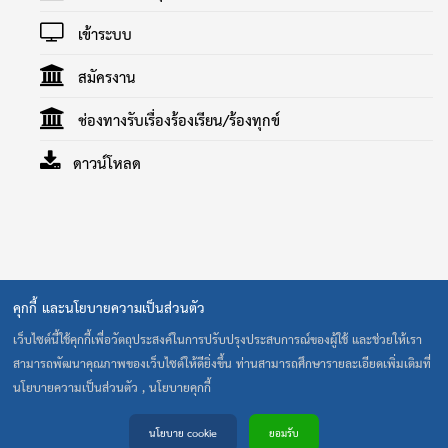
เข้าระบบ
สมัครงาน
ช่องทางรับเรื่องร้องเรียน/ร้องทุกข์
ดาวน์โหลด
คุกกี้ และนโยบายความเป็นส่วนตัว
40 ถนน รามคำแหง แขวงสะพานสูง เขตสะพานสูง กรุงเทพ 10240
โทร. 0-2373-0020-1 โทรสาร 0-2373-0022 E-Mail:
เว็บไซต์นี้ใช้คุกกี้เพื่อวัตถุประสงค์ในการปรับปรุงประสบการณ์ของผู้ใช้ และช่วยให้เรา
cult@cultthai.coop
สามารถพัฒนาคุณภาพของเว็บไซต์ให้ดียิ่งขึ้น ท่านสามารถศึกษารายละเอียดเพิ่มเติมที่
เปิดทำการ : จันทร์-ศุกร์ เวลา 8.30-17.00 น. ปิดทำการ : เสาร์-
นโยบายความเป็นส่วนตัว , นโยบายคุกกี้
อาทิตย์ และวันหยุดนักขัตฤกษ์
@2026 Create by CULT IT
นโยบาย cookie
ยอมรับ