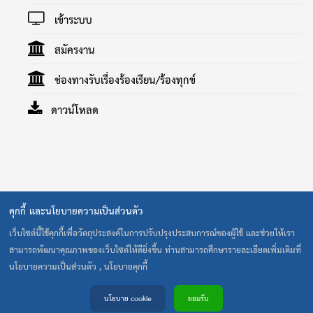
เข้าระบบ
สมัครงาน
ช่องทางรับเรื่องร้องเรียน/ร้องทุกข์
ดาวน์โหลด
คุกกี้ และนโยบายความเป็นส่วนตัว
40 ถนน รามคำแหง แขวงสะพานสูง เขตสะพานสูง กรุงเทพ 10240
โทร. 0-2373-0020-1 โทรสาร 0-2373-0022 E-Mail:
เว็บไซต์นี้ใช้คุกกี้เพื่อวัตถุประสงค์ในการปรับปรุงประสบการณ์ของผู้ใช้ และช่วยให้เรา
cult@cultthai.coop
สามารถพัฒนาคุณภาพของเว็บไซต์ให้ดียิ่งขึ้น ท่านสามารถศึกษารายละเอียดเพิ่มเติมที่
เปิดทำการ : จันทร์-ศุกร์ เวลา 8.30-17.00 น. ปิดทำการ : เสาร์-
นโยบายความเป็นส่วนตัว , นโยบายคุกกี้
อาทิตย์ และวันหยุดนักขัตฤกษ์
@2026 Create by CULT IT
นโยบาย cookie
ยอมรับ