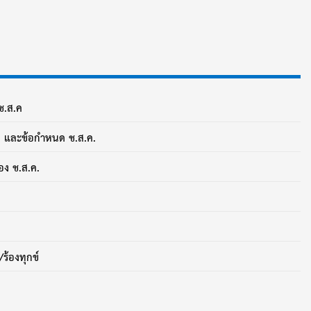
ช.ส.ค
ยบ และข้อกำหนด ช.ส.ค.
ง ช.ส.ค.
/ร้องทุกข์