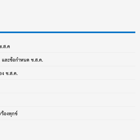
ช.ส.ค
ยบ และข้อกำหนด ช.ส.ค.
ง ช.ส.ค.
/ร้องทุกข์